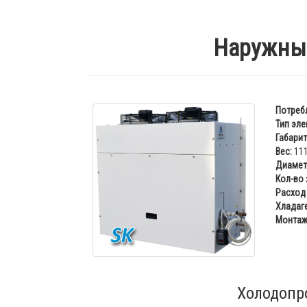
Наружный
Потреб
Тип эле
Габарит
Вес:
111
Диаметр
Кол-во
Расход 
Хладаге
Монтаж
Холодопр