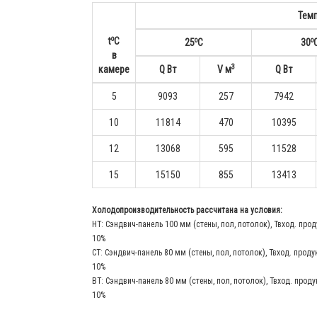
Тем
o
o
o
t
С
25
С
30
в
3
камере
Q Вт
V м
Q Вт
5
9093
257
7942
10
11814
470
10395
12
13068
595
11528
15
15150
855
13413
Холодопроизводительность рассчитана на условия:
НТ: Сэндвич-панель 100 мм (стены, пол, потолок), Твход. прод
10%
СТ: Сэндвич-панель 80 мм (стены, пол, потолок), Твход. проду
10%
ВТ: Сэндвич-панель 80 мм (стены, пол, потолок), Твход. проду
10%