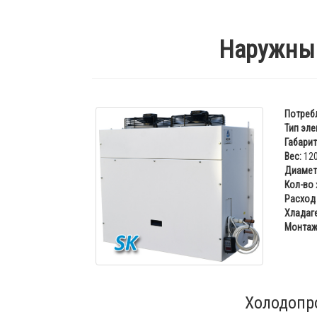
Наружный
Потреб
Тип эле
Габарит
Вес:
120
Диаметр
Кол-во
Расход 
Хладаге
Монтаж
Холодопр