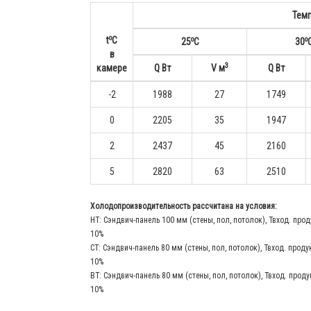
Тем
o
o
o
t
С
25
С
30
в
3
камере
Q Вт
V м
Q Вт
-2
1988
27
1749
0
2205
35
1947
2
2437
45
2160
5
2820
63
2510
Холодопроизводительность рассчитана на условия:
НТ: Сэндвич-панель 100 мм (стены, пол, потолок), Твход. прод
10%
СТ: Сэндвич-панель 80 мм (стены, пол, потолок), Твход. проду
10%
ВТ: Сэндвич-панель 80 мм (стены, пол, потолок), Твход. проду
10%