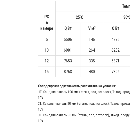
Тем
o
o
o
t
С
25
С
30
в
3
камере
Q Вт
V м
Q Вт
5
5506
146
4896
10
6981
264
6252
12
7653
335
6871
15
8763
480
7894
Холодопроизводительность рассчитана на условия:
НТ: Сэндвич-панель 100 мм (стены, пол, потолок), Твход. прод
10%
СТ: Сэндвич-панель 80 мм (стены, пол, потолок), Твход. проду
10%
ВТ: Сэндвич-панель 80 мм (стены, пол, потолок), Твход. проду
10%