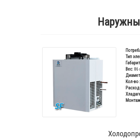
Наружный
Потреб
Тип эле
Габарит
Вес:
86 
Диаметр
Кол-во
Расход 
Хладаге
Монтаж
Холодопр