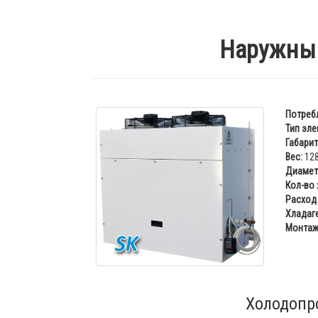
Наружный
Потреб
Тип эле
Габарит
Вес:
128
Диаметр
Кол-во
Расход 
Хладаге
Монтаж
Холодопр