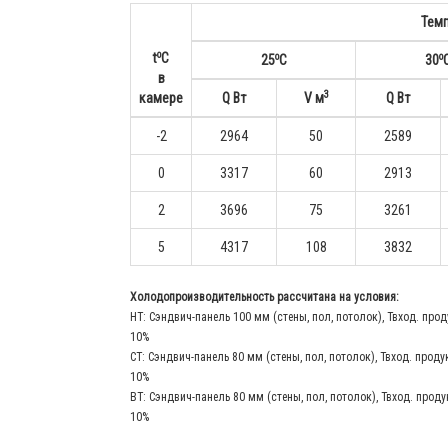
Тем
o
o
o
t
С
25
С
30
в
3
камере
Q Вт
V м
Q Вт
-2
2964
50
2589
0
3317
60
2913
2
3696
75
3261
5
4317
108
3832
Холодопроизводительность рассчитана на условия:
НТ: Сэндвич-панель 100 мм (стены, пол, потолок), Твход. прод
10%
СТ: Сэндвич-панель 80 мм (стены, пол, потолок), Твход. проду
10%
ВТ: Сэндвич-панель 80 мм (стены, пол, потолок), Твход. проду
10%