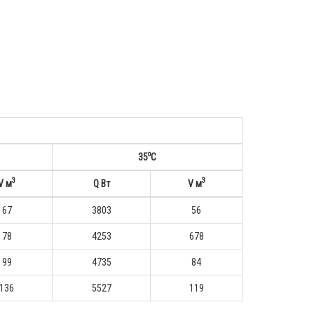
o
35
С
3
3
V м
Q Вт
V м
67
3803
56
78
4253
678
99
4735
84
136
5527
119