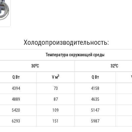
Холодопроизводительность:
Температура окружающей среды
o
o
30
С
32
С
3
Q Вт
V м
Q Вт
4394
73
4158
4889
87
4635
5420
109
5147
6293
151
5987