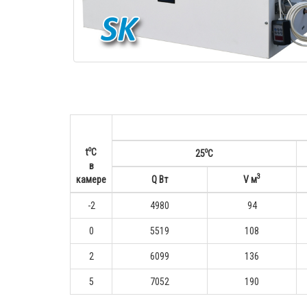
o
o
t
С
25
С
в
3
камере
Q Вт
V м
-2
4980
94
0
5519
108
2
6099
136
5
7052
190