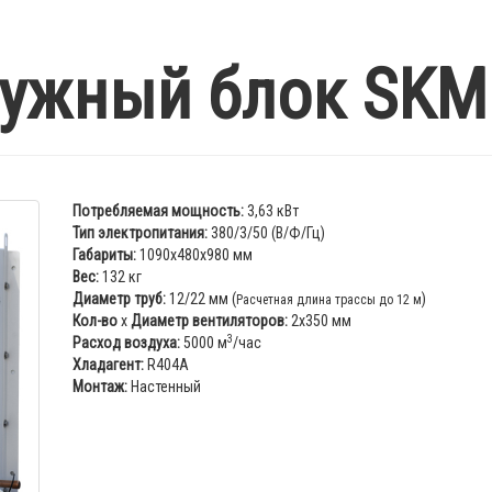
ужный блок SKM
Потребляемая мощность:
3,63 кВт
Тип электропитания:
380/3/50 (В/Ф/Гц)
Габариты:
1090x480x980 мм
Вес:
132 кг
Диаметр труб:
12/22 мм (
)
Расчетная длина трассы до 12 м
Кол-во
x
Диаметр вентиляторов:
2х350 мм
3
Расход воздуха:
5000 м
/час
Хладагент:
R404A
Монтаж:
Настенный