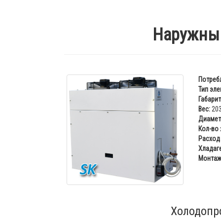
Наружный
Потреб
Тип эле
Габарит
Вес:
203
Диаметр
Кол-во
Расход 
Хладаге
Монтаж
Холодопр