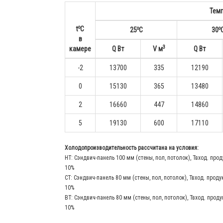
Тем
o
o
o
t
С
25
С
30
в
3
камере
Q Вт
V м
Q Вт
-2
13700
335
12190
0
15130
365
13480
2
16660
447
14860
5
19130
600
17110
Холодопроизводительность рассчитана на условия:
НТ: Сэндвич-панель 100 мм (стены, пол, потолок), Твход. прод
10%
СТ: Сэндвич-панель 80 мм (стены, пол, потолок), Твход. проду
10%
ВТ: Сэндвич-панель 80 мм (стены, пол, потолок), Твход. проду
10%