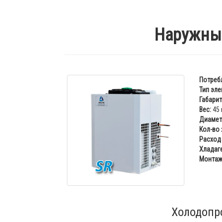
Наружный
Потреб
Тип эле
Габарит
Вес:
45 
Диаметр
Кол-во
Расход 
Хладаге
Монтаж
Холодопр