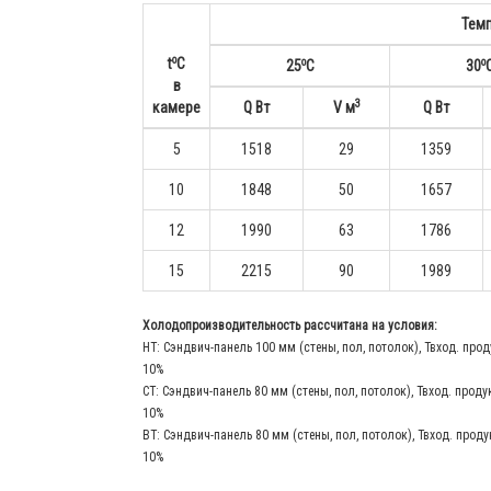
Тем
o
o
o
t
С
25
С
30
в
3
камере
Q Вт
V м
Q Вт
5
1518
29
1359
10
1848
50
1657
12
1990
63
1786
15
2215
90
1989
Холодопроизводительность рассчитана на условия:
НТ: Сэндвич-панель 100 мм (стены, пол, потолок), Твход. прод
10%
СТ: Сэндвич-панель 80 мм (стены, пол, потолок), Твход. проду
10%
ВТ: Сэндвич-панель 80 мм (стены, пол, потолок), Твход. проду
10%