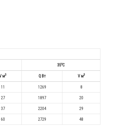
o
35
С
3
3
V м
Q Вт
V м
11
1269
8
27
1897
20
37
2204
29
60
2729
48