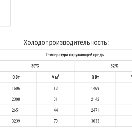
Холодопроизводительность:
Температура окружающей среды
o
o
30
С
32
С
3
Q Вт
V м
Q Вт
1606
13
1469
2308
31
2142
2651
44
2471
3239
70
3033