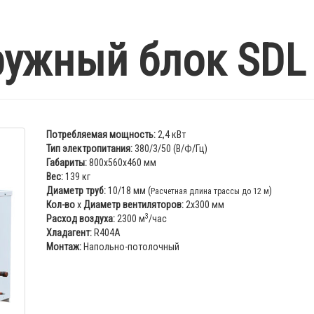
ужный блок SDL
Потребляемая мощность:
2,4 кВт
Тип электропитания:
380/3/50 (В/Ф/Гц)
Габариты:
800x560x460 мм
Вес:
139 кг
Диаметр труб:
10/18 мм (
)
Расчетная длина трассы до 12 м
Кол-во
x
Диаметр вентиляторов:
2х300 мм
3
Расход воздуха:
2300 м
/час
Хладагент:
R404A
Монтаж:
Напольно-потолочный