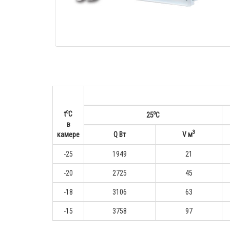
o
o
t
С
25
С
в
3
камере
Q Вт
V м
-25
1949
21
-20
2725
45
-18
3106
63
-15
3758
97