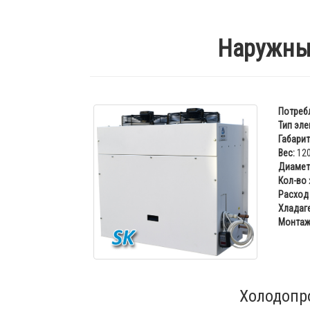
Наружный
Потреб
Тип эле
Габарит
Вес:
120
Диаметр
Кол-во
Расход 
Хладаге
Монтаж
Холодопр