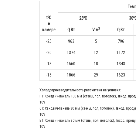
Тем
o
o
o
t
С
25
С
30
в
3
камере
Q Вт
V м
Q Вт
-25
963
5
796
-20
1374
12
1172
-18
1560
18
1343
-15
1866
29
1623
Холодопроизводительность рассчитана на условия:
НТ: Сэндвич-панель 100 мм (стены, пол, потолок), Твход. прод
10%
СТ: Сэндвич-панель 80 мм (стены, пол, потолок), Твход. проду
10%
ВТ: Сэндвич-панель 80 мм (стены, пол, потолок), Твход. проду
10%