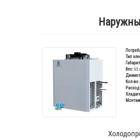
Наружны
Потреб
Тип эле
Габарит
Вес:
65 
Диаметр
Кол-во
Расход 
Хладаге
Монтаж
Холодопр