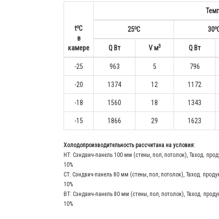
Тем
o
o
o
t
С
25
С
30
в
3
камере
Q Вт
V м
Q Вт
-25
963
5
796
-20
1374
12
1172
-18
1560
18
1343
-15
1866
29
1623
Холодопроизводительность рассчитана на условия:
НТ: Сэндвич-панель 100 мм (стены, пол, потолок), Твход. прод
10%
СТ: Сэндвич-панель 80 мм (стены, пол, потолок), Твход. проду
10%
ВТ: Сэндвич-панель 80 мм (стены, пол, потолок), Твход. проду
10%